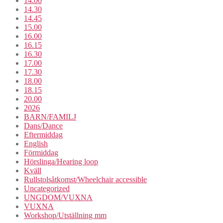
14.00
14.30
14.45
15.00
16.00
16.15
16.30
17.00
17.30
18.00
18.15
20.00
2026
BARN/FAMILJ
Dans/Dance
Eftermiddag
English
Förmiddag
Hörslinga/Hearing loop
Kväll
Rullstolsåtkomst/Wheelchair accessible
Uncategorized
UNGDOM/VUXNA
VUXNA
Workshop/Utställning mm