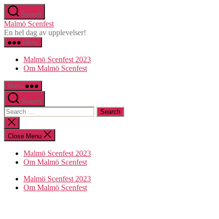
Skip
Search
to
Malmö Scenfest
the
En hel dag av upplevelser!
content
Menu
Malmö Scenfest 2023
Om Malmö Scenfest
Menu
Search
Search
for:
Close
search
Close Menu
Malmö Scenfest 2023
Om Malmö Scenfest
Malmö Scenfest 2023
Om Malmö Scenfest