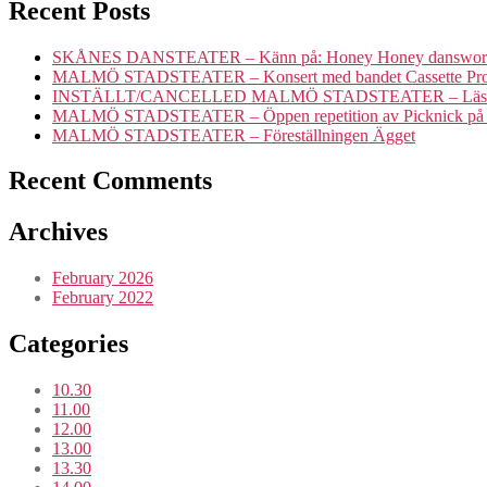
Recent Posts
SKÅNES DANSTEATER – Känn på: Honey Honey danswor
MALMÖ STADSTEATER – Konsert med bandet Cassette Pro
INSTÄLLT/CANCELLED MALMÖ STADSTEATER – Läsning av tex
MALMÖ STADSTEATER – Öppen repetition av Picknick på S
MALMÖ STADSTEATER – Föreställningen Ägget
Recent Comments
Archives
February 2026
February 2022
Categories
10.30
11.00
12.00
13.00
13.30