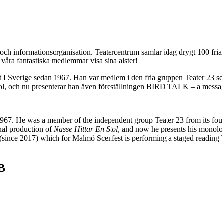
e- och informationsorganisation. Teatercentrum samlar idag drygt 100 fr
 våra fantastiska medlemmar visa sina alster!
I Sverige sedan 1967. Han var medlem i den fria gruppen Teater 23 sed
stol, och nu presenterar han även föreställningen BIRD TALK – a messa
67. He was a member of the independent group Teater 23 from its foun
al production of
Nasse Hittar En Stol
, and now he presents his mono
since 2017) which for Malmö Scenfest is performing a staged reading 
 B