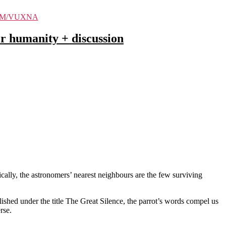
M/VUXNA
umanity + discussion
ically, the astronomers’ nearest neighbours are the few surviving
shed under the title The Great Silence, the parrot’s words compel us
erse.