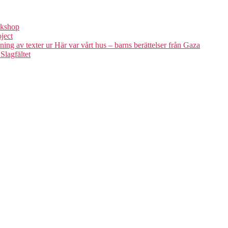
kshop
ject
ter ur Här var vårt hus – barns berättelser från Gaza
lagfältet