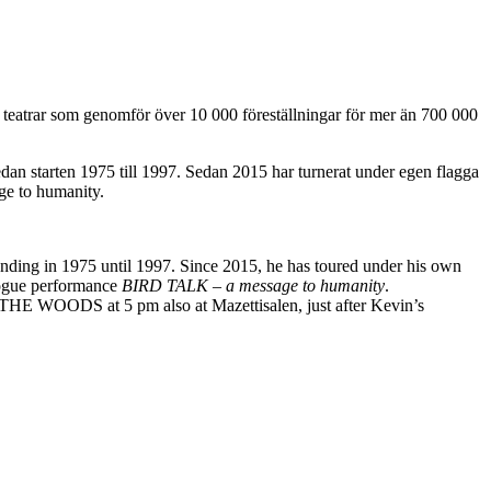
ia teatrar som genomför över 10 000 föreställningar för mer än 700 000
an starten 1975 till 1997. Sedan 2015 har turnerat under egen flagga
ge to humanity.
ding in 1975 until 1997. Since 2015, he has toured under his own
logue performance
BIRD TALK – a message to humanity
.
THE WOODS at 5 pm also at Mazettisalen, just after Kevin’s