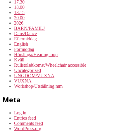
17.30
18.00
18.15
20.00
2026
BARN/FAMILJ
Dans/Dance
Eftermiddag
English
Förmiddag
Hörslinga/Hearing loop
Kväll
Rullstolsåtkomst/Wheelchair accessible
Uncategorized
UNGDOM/VUXNA
VUXNA
Workshop/Utställning mm
Meta
Log in
Entries feed
Comments feed
WordPress.org