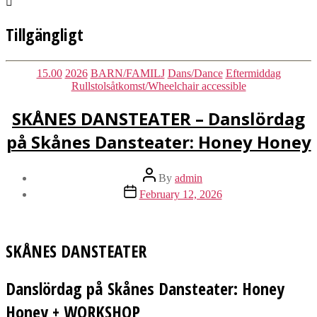
Tillgängligt
Categories
15.00
2026
BARN/FAMILJ
Dans/Dance
Eftermiddag
Rullstolsåtkomst/Wheelchair accessible
SKÅNES DANSTEATER – Danslördag
på Skånes Dansteater: Honey Honey
Post
By
admin
author
Post
February 12, 2026
date
SKÅNES DANSTEATER
Danslördag på Skånes Dansteater: Honey
Honey + WORKSHOP