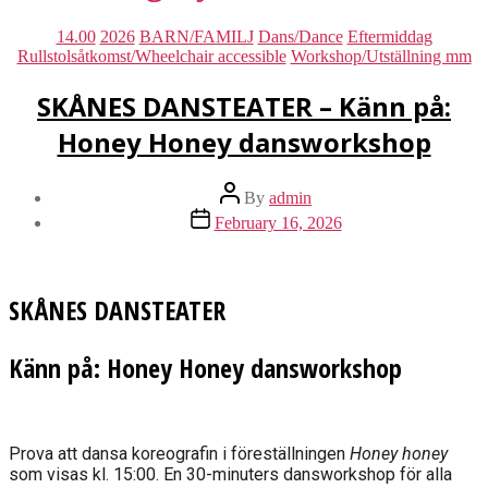
Categories
14.00
2026
BARN/FAMILJ
Dans/Dance
Eftermiddag
Rullstolsåtkomst/Wheelchair accessible
Workshop/Utställning mm
SKÅNES DANSTEATER – Känn på:
Honey Honey dansworkshop
Post
By
admin
author
Post
February 16, 2026
date
SKÅNES DANSTEATER
Känn på: Honey Honey dansworkshop
Prova att dansa koreografin i föreställningen
Honey honey
som visas kl. 15:00. En 30-minuters dansworkshop för alla