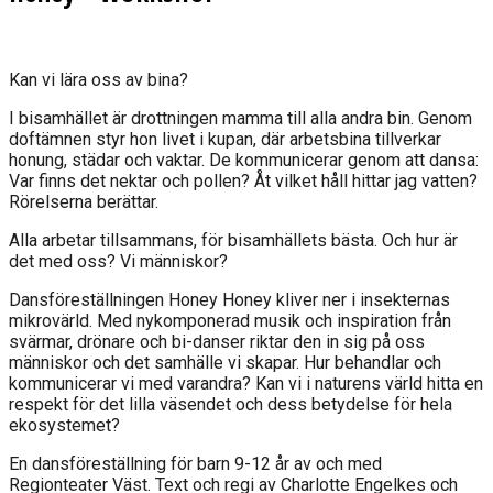
Kan vi lära oss av bina?
I bisamhället är drottningen mamma till alla andra bin. Genom
doftämnen styr hon livet i kupan, där arbetsbina tillverkar
honung, städar och vaktar. De kommunicerar genom att dansa:
Var finns det nektar och pollen? Åt vilket håll hittar jag vatten?
Rörelserna berättar.
Alla arbetar tillsammans, för bisamhällets bästa. Och hur är
det med oss? Vi människor?
Dansföreställningen Honey Honey kliver ner i insekternas
mikrovärld. Med nykomponerad musik och inspiration från
svärmar, drönare och bi-danser riktar den in sig på oss
människor och det samhälle vi skapar. Hur behandlar och
kommunicerar vi med varandra? Kan vi i naturens värld hitta en
respekt för det lilla väsendet och dess betydelse för hela
ekosystemet?
En dansföreställning för barn 9-12 år av och med
Regionteater Väst. Text och regi av Charlotte Engelkes och