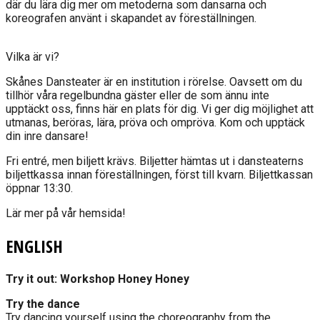
där du lära dig mer om metoderna som dansarna och
koreografen använt i skapandet av föreställningen.
Vilka är vi?
Skånes Dansteater är en institution i rörelse. Oavsett om du
tillhör våra regelbundna gäster eller de som ännu inte
upptäckt oss, finns här en plats för dig. Vi ger dig möjlighet att
utmanas, beröras, lära, pröva och ompröva. Kom och upptäck
din inre dansare!
Fri entré, men biljett krävs. Biljetter hämtas ut i dansteaterns
biljettkassa innan föreställningen, först till kvarn. Biljettkassan
öppnar 13:30.
Lär mer på vår hemsida!
ENGLISH
Try it out: Workshop Honey Honey
Try the dance
Try dancing yourself using the choreography from the