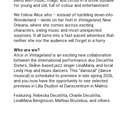
blend with music, magic and circus in a show suitable
for young and old, full of colour and entertainment.
We follow Alice who – instead of tumbling down into
Wonderland – lands on her feet in
Vintageland
, New
Orleans, where she comes across exciting
characters, swing music and most unexpected
surprises. It all turns into a fast-paced adventure that
neither she nor the audience will forget in a hurry.
Who are we?
Alice in Vintageland
is an exciting new collaboration
between the international performance duo DecaVita
Sisters, Skåne-based jazz singer LinaMaria, and local
Lindy Hop and blues dancers. This “dansical” (dance
musical) is scheduled to premiere in late spring 2026,
and you now have the opportunity to see selected
previews in Lilla Studion at Danscentrum in Malmö.
Featuring: Rebecka DecaVita, Charlie DecaVita,
LinaMaria Bengtsson, Mattias Bruzelius, and others.