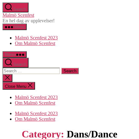
Skip
Search
to
Malmö Scenfest
the
En hel dag av upplevelser!
content
Menu
Malmö Scenfest 2023
Om Malmö Scenfest
Menu
Search
Search
for:
Close
search
Close Menu
Malmö Scenfest 2023
Om Malmö Scenfest
Malmö Scenfest 2023
Om Malmö Scenfest
Category:
Dans/Dance