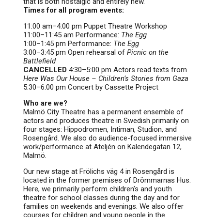
that is both nostalgic and entirely new.
Times for all program events:
11:00 am–4:00 pm
Puppet Theatre Workshop
11:00–11:45 am
Performance:
The Egg
1:00–1:45 pm
Performance:
The Egg
3:00–3:45 pm
Open rehearsal of
Picnic on the
Battlefield
CANCELLED
4:30–5:00 pm
Actors read texts from
Here Was Our House – Children’s Stories from Gaza
5:30–6:00 pm
Concert by Cassette Project
Who are we?
Malmö City Theatre has a permanent ensemble of
actors and produces theatre in Swedish primarily on
four stages: Hippodromen, Intiman, Studion, and
Rosengård. We also do audience-focused immersive
work/performance at Ateljén on Kalendegatan 12,
Malmö.
Our new stage at Frölichs väg 4 in Rosengård is
located in the former premises of Drömmarnas Hus.
Here, we primarily perform children’s and youth
theatre for school classes during the day and for
families on weekends and evenings. We also offer
courses for children and young people in the