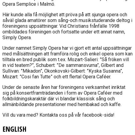
Opera Semplice i Malmö.
Här kunde alla få möjlighet att pröva på att sjunga opera och
såväl glada amatörer som sång-och musikstuderande deltog i
föreningens uppsättningar. Vid Christians frånfälle 1998
ombildades föreningen och fortsatte under ett annat namn,
Simply Opera.
Under namnet Simply Opera har vi gjort ett antal uppsättningar
med målsättningen att framföra rolig och enkel opera som kan
tilltala en bred publik som t.ex. Mozart-Salieri: ”Så fröken vill
in vid teatern?”, Schubert: ”De sammansvurna”, Gilbert and
Sullivan: ”Mikadon”, Okonkovski-Gilbert: ”Kyska Susanna”,
Mozart: ”Cosi fan Tutte” och ett flertal Opera Caféer.
Under de senaste åren har föreningens verksamhet inriktat
sig på konsertframträdanden i form av Opera Caféer med
folkbildningskaraktär där vi blandar klassisk sång och
allmänbildande presentationer med hembakad och kaffe.
Vill du vara med? Kontakta oss på vår facebook-sida!
ENGLISH