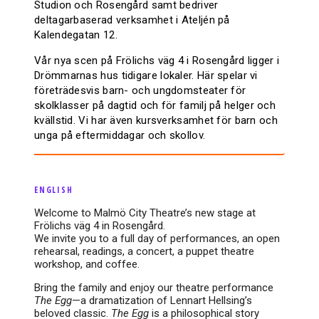
Studion och Rosengård samt bedriver
deltagarbaserad verksamhet i Ateljén på
Kalendegatan 12.
Vår nya scen på Frölichs väg 4 i Rosengård ligger i
Drömmarnas hus tidigare lokaler. Här spelar vi
företrädesvis barn- och ungdomsteater för
skolklasser på dagtid och för familj på helger och
kvällstid. Vi har även kursverksamhet för barn och
unga på eftermiddagar och skollov.
ENGLISH
Welcome to Malmö City Theatre’s new stage at
Frölichs väg 4 in Rosengård.
We invite you to a full day of performances, an open
rehearsal, readings, a concert, a puppet theatre
workshop, and coffee.
Bring the family and enjoy our theatre performance
The Egg
—a dramatization of Lennart Hellsing’s
beloved classic.
The Egg
is a philosophical story