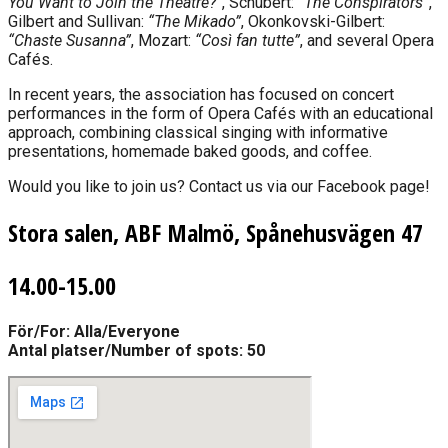
You Want to Join the Theatre?”
, Schubert:
“The Conspirators”
,
Gilbert and Sullivan:
“The Mikado”
, Okonkovski-Gilbert:
“Chaste Susanna”
, Mozart:
“Così fan tutte”
, and several Opera
Cafés.
In recent years, the association has focused on concert
performances in the form of Opera Cafés with an educational
approach, combining classical singing with informative
presentations, homemade baked goods, and coffee.
Would you like to join us? Contact us via our Facebook page!
Stora salen, ABF Malmö, Spånehusvägen 47
14.00-15.00
För/For: Alla/Everyone
Antal platser/Number of spots: 50