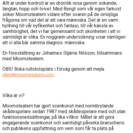
Allt är under kontroll är en drömlik resa genom sökande,
längtan, hopp och tvivel. Med Bengt som vår egen farkost
söker Moomsteatern vidare efter svaren på de omöjliga
frågorna om vad det är att vara människa. Det är en varm
hyllning till vår nyfikenhet och fantasi, till vår känsla av
samhörighet, det vi har gemensamt och skönheten i att vi
samtidigt är olika. En noggrann undersökning visar nämligen
att vi alla bär samma diagnos: människa.
En föreställning av Johannes Stjärne Nilsson, tillsammans
med Moomsteatern.
OBS! Boka rullstolsplats i förväg genom att mejla
ellen@moomsteatern.com
.
Vilka är vi?
Moomsteatern har gjort scenkonst med normbrytande
skådespelare sedan 1987 med skådespelare med och utan
funktionsnedsättningar, på lika villkor. Målet är att göra
engagerande scenkonst och samtidigt påverka branschens
och publikens uppfattning om vem som får ta plats på