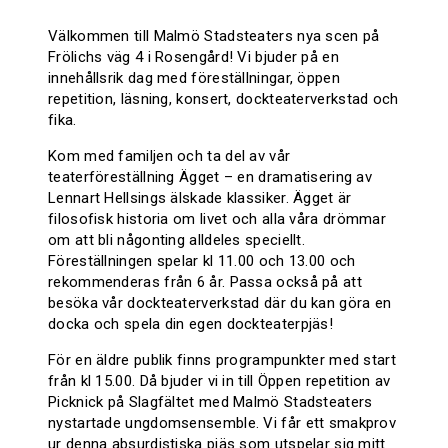
Välkommen till Malmö Stadsteaters nya scen på
Frölichs väg 4 i Rosengård! Vi bjuder på en
innehållsrik dag med föreställningar, öppen
repetition, läsning, konsert, dockteaterverkstad och
fika.
Kom med familjen och ta del av vår
teaterföreställning Ägget – en dramatisering av
Lennart Hellsings älskade klassiker. Ägget är
filosofisk historia om livet och alla våra drömmar
om att bli någonting alldeles speciellt.
Föreställningen spelar kl 11.00 och 13.00 och
rekommenderas från 6 år. Passa också på att
besöka vår dockteaterverkstad där du kan göra en
docka och spela din egen dockteaterpjäs!
För en äldre publik finns programpunkter med start
från kl 15.00. Då bjuder vi in till Öppen repetition av
Picknick på Slagfältet med Malmö Stadsteaters
nystartade ungdomsensemble. Vi får ett smakprov
ur denna absurdistiska pjäs som utspelar sig mitt