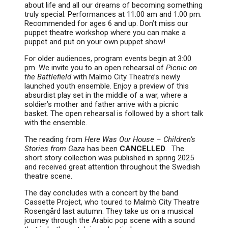
about life and all our dreams of becoming something
truly special. Performances at 11:00 am and 1:00 pm.
Recommended for ages 6 and up. Don’t miss our
puppet theatre workshop where you can make a
puppet and put on your own puppet show!
For older audiences, program events begin at 3:00
pm. We invite you to an open rehearsal of
Picnic on
the Battlefield
with Malmö City Theatre’s newly
launched youth ensemble. Enjoy a preview of this
absurdist play set in the middle of a war, where a
soldier’s mother and father arrive with a picnic
basket. The open rehearsal is followed by a short talk
with the ensemble.
The reading from
Here Was Our House – Children’s
Stories from Gaza
has been
CANCELLED
.
The
short story collection was published in spring 2025
and received great attention throughout the Swedish
theatre scene.
The day concludes with a concert by the band
Cassette Project, who toured to Malmö City Theatre
Rosengård last autumn. They take us on a musical
journey through the Arabic pop scene with a sound