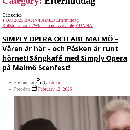
Category:
Eftermiddag
Categories
14.00
2026
BARN/FAMILJ
Eftermiddag
Rullstolsåtkomst/Wheelchair accessible
VUXNA
SIMPLY OPERA OCH ABF MALMÖ –
Våren är här – och Påsken är runt
hörnet! Sångkafé med Simply Opera
på Malmö Scenfest!
Post author
By
admin
Post date
February 12, 2026